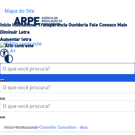
Governo de
Pernambuco
Mapa do Site
Início
Institucional
Transparência
Ouvidoria
Fale Conosco
Mais
Diminuir Letra
Aumentar letra
A-
A+
Início
>
Institucional
>
Conselho Consultivo - Atas