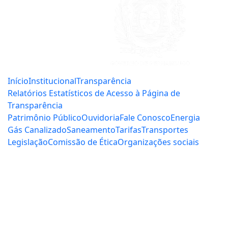
Início
Institucional
Transparência
Relatórios Estatísticos de Acesso à Página de
Transparência
Patrimônio Público
Ouvidoria
Fale Conosco
Energia
Gás Canalizado
Saneamento
Tarifas
Transportes
Legislação
Comissão de Ética
Organizações sociais
Central de Serviços:
0800.281.3844
Energia Elétrica:
0800.727.0167