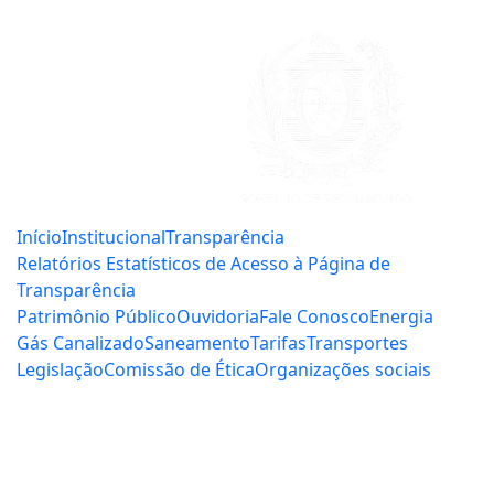
Início
Institucional
Transparência
Relatórios Estatísticos de Acesso à Página de
Transparência
Patrimônio Público
Ouvidoria
Fale Conosco
Energia
Gás Canalizado
Saneamento
Tarifas
Transportes
Legislação
Comissão de Ética
Organizações sociais
Central de Serviços:
0800.281.3844