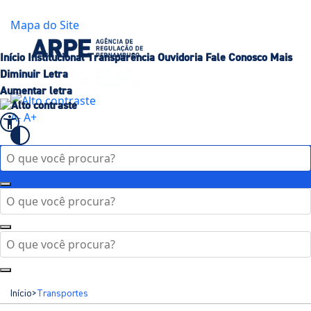
Governo de
Pernambuco
Mapa do Site
Início
Institucional
Transparência
Ouvidoria
Fale Conosco
Mais
Diminuir Letra
Aumentar letra
A-
A+
Início
>
Transportes