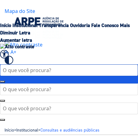
Governo de
Pernambuco
Mapa do Site
Início
Institucional
Transparência
Ouvidoria
Fale Conosco
Mais
Diminuir Letra
Aumentar letra
A-
A+
Início
>
Institucional
>
Consultas e audiências públicas