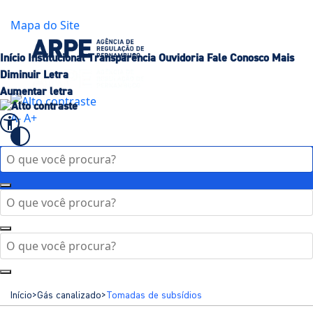
Governo de
Pernambuco
Mapa do Site
Início
Institucional
Transparência
Ouvidoria
Fale Conosco
Mais
Diminuir Letra
Aumentar letra
A-
A+
Início
>
Gás canalizado
>
Tomadas de subsídios