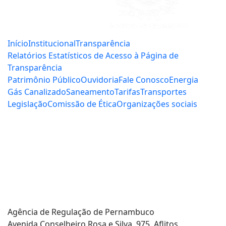
Início
Institucional
Transparência
Relatórios Estatísticos de Acesso à Página de
Transparência
Patrimônio Público
Ouvidoria
Fale Conosco
Energia
Gás Canalizado
Saneamento
Tarifas
Transportes
Legislação
Comissão de Ética
Organizações sociais
Central de Serviços:
0800.281.3844
Energia Elétrica:
0800.727.0167
Agência de Regulação de Pernambuco
Avenida Conselheiro Rosa e Silva, 975, Aflitos,